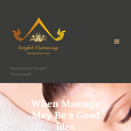
Massagesalon Bangkok
Thaimassage
When Massage
May Be a Good
Idea