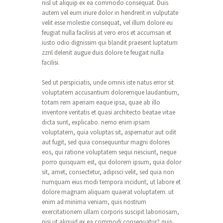
nisl ut aliquip ex ea commodo consequat. Duis
autem vel eum iriure dolor in hendrerit in vulputate
velit esse molestie consequat, vel illum dolore eu
feugiat nulla facilisis at vero eros et accumsan et
iusto odio dignissim qui blandit praesent luptatum
zzril delenit augue duis dolore te feugait nulla
facilisi.
Sed ut perspiciatis, unde omnis iste natus error sit
voluptatem accusantium doloremque laudantium,
totam rem aperiam eaque ipsa, quae ab illo
inventore veritatis et quasi architecto beatae vitae
dicta sunt, explicabo. nemo enim ipsam
voluptatem, quia voluptas sit, aspernatur aut odit
aut fugit, sed quia consequuntur magni dolores
eos, qui ratione voluptatem sequi nesciunt, neque
porro quisquam est, qui dolorem ipsum, quia dolor
sit, amet, consectetur, adipisci velit, sed quia non
numquam eius modi tempora incidunt, ut labore et
dolore magnam aliquam quaerat voluptatem. ut
enim ad minima veniam, quis nostrum
exercitationem ullam corporis suscipit laboriosam,
nisi ut aliquid ex ea commodi consequatur? quis