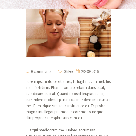
0 comments
0 likes
23/08/2016
Lorem ipsum dolor sit amet, te fugit mazim mel, his
inani fastidii in. Etiam homero reformidans et sit,
quis dicam duo at. Quando possit feugiat qui ei,
eum ridens molestie pertinacia in, ridens impetus ad
mei. Eum idque similique instructior eu. Te probo
magna intellegat pri, modus commodo ne quo,
elitr propriae theophrastus cum cu.
Ei atqui mediocrem mei. Habeo accumsan