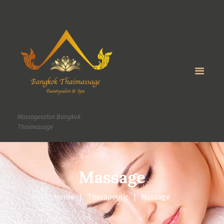
Massagesalon Bangkok
Thaimassage
Massage
Home
Therapeutic
Massage