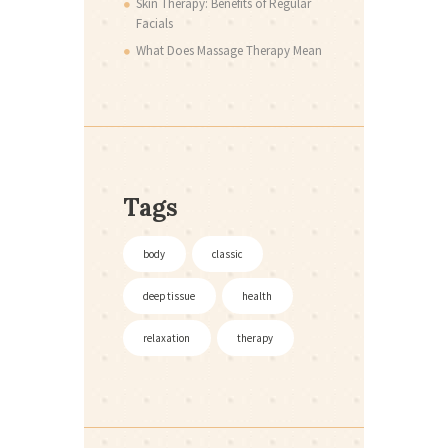
Skin Therapy: Benefits of Regular
Facials
What Does Massage Therapy Mean
Tags
body
classic
deep tissue
health
relaxation
therapy